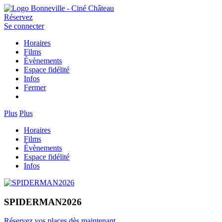
Réservez
Se connecter
Horaires
Films
Évènements
Espace fidélité
Infos
Fermer
Plus
Plus
Horaires
Films
Évènements
Espace fidélité
Infos
SPIDERMAN2026
Réservez vos places dès maintenant