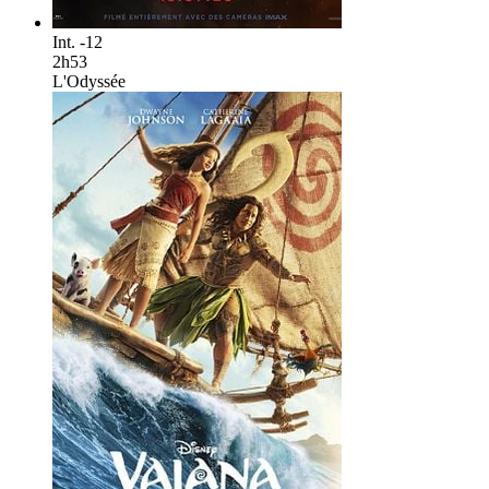
Int. -12
2h53
L'Odyssée