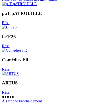
paT pATROUILLE
Résa
LFF26
Résa
Comédies FR
Résa
ARTUS
Résa
●︎
●︎
●︎
●︎
●︎
À l'affiche
Prochainement